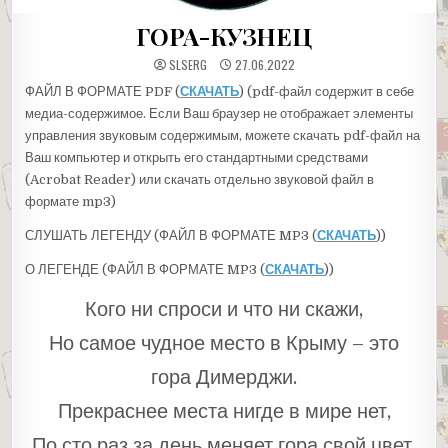
ГОРА-КУЗНЕЦ
SLSERG
27.06.2022
ФАЙЛ В ФОРМАТЕ PDF (
СКАЧАТЬ
) (pdf-файл содержит в себе
медиа-содержимое. Если Ваш браузер не отображает элементы
управления звуковым содержимым, можете скачать pdf-файл на
Ваш компьютер и открыть его стандартными средствами
(Acrobat Reader) или скачать отдельно звуковой файл в
формате mp3)
СЛУШАТЬ ЛЕГЕНДУ (ФАЙЛ В ФОРМАТЕ MP3 (
СКАЧАТЬ
))
О ЛЕГЕНДЕ (ФАЙЛ В ФОРМАТЕ MP3 (
СКАЧАТЬ
))
Кого ни спроси и что ни скажи,
Но самое чудное место в Крыму – это
гора Димерджи.
Прекраснее места нигде в мире нет,
По сто раз за день меняет гора свой цвет.